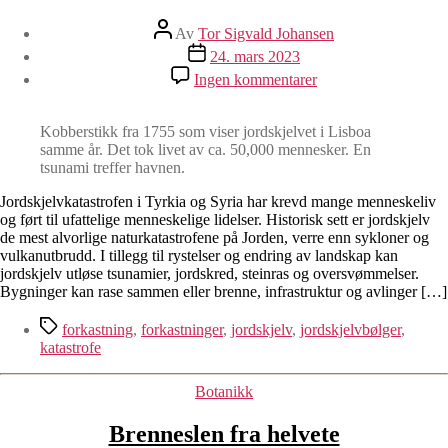
Innleggsforfatter
Av
Tor Sigvald Johansen
Publiseringsdato
24. mars 2023
til
Ingen kommentarer
Hva
er
egentlig
Kobberstikk fra 1755 som viser jordskjelvet i Lisboa
et
samme år. Det tok livet av ca. 50,000 mennesker. En
jordskjelv?
tsunami treffer havnen.
Jordskjelvkatastrofen i Tyrkia og Syria har krevd mange menneskeliv
og ført til ufattelige menneskelige lidelser. Historisk sett er jordskjelv
de mest alvorlige naturkatastrofene på Jorden, verre enn sykloner og
vulkanutbrudd. I tillegg til rystelser og endring av landskap kan
jordskjelv utløse tsunamier, jordskred, steinras og oversvømmelser.
Bygninger kan rase sammen eller brenne, infrastruktur og avlinger […]
Stikkord
forkastning
,
forkastninger
,
jordskjelv
,
jordskjelvbølger
,
katastrofe
Kategorier
Botanikk
Brenneslen fra helvete