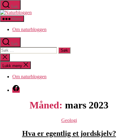
Hopp
Søk
til
Naturbloggen
innholdet
Meny
Om naturbloggen
Søk
Søk
etter:
Lukk
søk
Lukk meny
Om naturbloggen
Facebook
Måned:
mars 2023
Kategorier
Geologi
Hva er egentlig et jordskjelv?