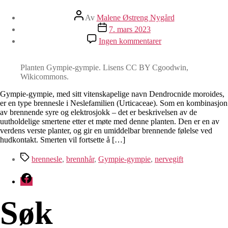
Innleggsforfatter
Av
Malene Østreng Nygård
Publiseringsdato
7. mars 2023
til
Ingen kommentarer
Brenneslen
fra
helvete
Planten Gympie-gympie. Lisens CC BY Cgoodwin,
Wikicommons.
Gympie-gympie, med sitt vitenskapelige navn Dendrocnide moroides,
er en type brennesle i Neslefamilien (Urticaceae). Som en kombinasjon
av brennende syre og elektrosjokk – det er beskrivelsen av de
uutholdelige smertene etter et møte med denne planten. Den er en av
verdens verste planter, og gir en umiddelbar brennende følelse ved
hudkontakt. Smerten vil fortsette å […]
Stikkord
brennesle
,
brennhår
,
Gympie-gympie
,
nervegift
Facebook
Søk