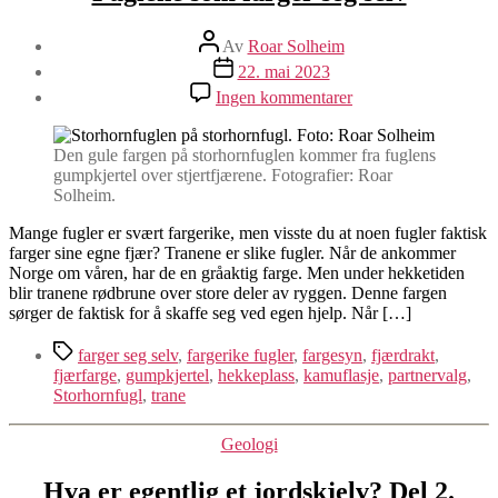
Innleggsforfatter
Av
Roar Solheim
Publiseringsdato
22. mai 2023
til
Ingen kommentarer
Fuglene
som
farger
Den gule fargen på storhornfuglen kommer fra fuglens
seg
gumpkjertel over stjertfjærene. Fotografier: Roar
selv
Solheim.
Mange fugler er svært fargerike, men visste du at noen fugler faktisk
farger sine egne fjær? Tranene er slike fugler. Når de ankommer
Norge om våren, har de en gråaktig farge. Men under hekketiden
blir tranene rødbrune over store deler av ryggen. Denne fargen
sørger de faktisk for å skaffe seg ved egen hjelp. Når […]
Stikkord
farger seg selv
,
fargerike fugler
,
fargesyn
,
fjærdrakt
,
fjærfarge
,
gumpkjertel
,
hekkeplass
,
kamuflasje
,
partnervalg
,
Storhornfugl
,
trane
Kategorier
Geologi
Hva er egentlig et jordskjelv? Del 2.