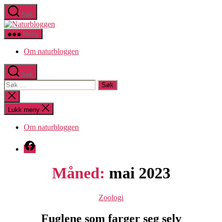
Hopp
Søk
til
Naturbloggen
innholdet
Meny
Om naturbloggen
Søk
Søk
etter:
Lukk
søk
Lukk meny
Om naturbloggen
Facebook
Måned:
mai 2023
Kategorier
Zoologi
Fuglene som farger seg selv