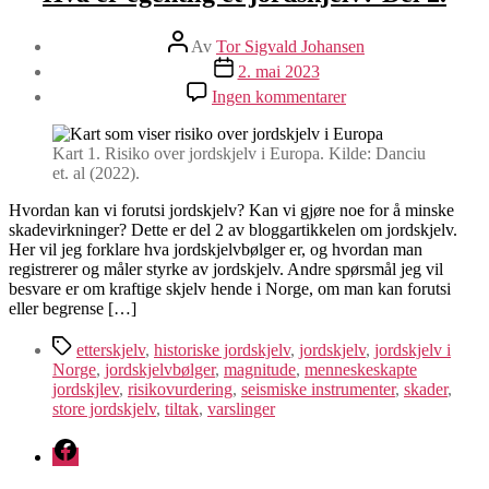
Innleggsforfatter
Av
Tor Sigvald Johansen
Publiseringsdato
2. mai 2023
til
Ingen kommentarer
Hva
er
egentlig
Kart 1. Risiko over jordskjelv i Europa. Kilde: Danciu
et
et. al (2022).
jordskjelv?
Del
Hvordan kan vi forutsi jordskjelv? Kan vi gjøre noe for å minske
2.
skadevirkninger? Dette er del 2 av bloggartikkelen om jordskjelv.
Her vil jeg forklare hva jordskjelvbølger er, og hvordan man
registrerer og måler styrke av jordskjelv. Andre spørsmål jeg vil
besvare er om kraftige skjelv hende i Norge, om man kan forutsi
eller begrense […]
Stikkord
etterskjelv
,
historiske jordskjelv
,
jordskjelv
,
jordskjelv i
Norge
,
jordskjelvbølger
,
magnitude
,
menneskeskapte
jordskjlev
,
risikovurdering
,
seismiske instrumenter
,
skader
,
store jordskjelv
,
tiltak
,
varslinger
Facebook