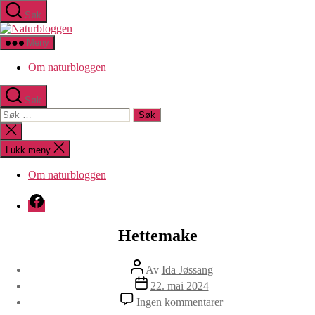
Hopp
Søk
til
Naturbloggen
innholdet
Meny
Om naturbloggen
Søk
Søk
etter:
Lukk
søk
Lukk meny
Om naturbloggen
Facebook
Hettemake
Innleggsforfatter
Av
Ida Jøssang
Publiseringsdato
22. mai 2024
til
Ingen kommentarer
Hettemake