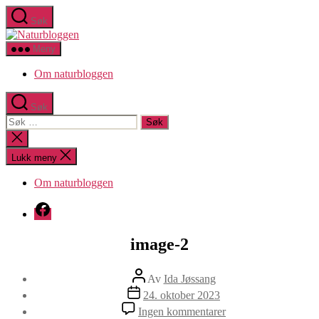
Hopp
Søk
til
Naturbloggen
innholdet
Meny
Om naturbloggen
Søk
Søk
etter:
Lukk
søk
Lukk meny
Om naturbloggen
Facebook
image-2
Innleggsforfatter
Av
Ida Jøssang
Publiseringsdato
24. oktober 2023
til
Ingen kommentarer