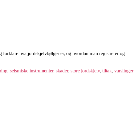
g forklare hva jordskjelvbølger er, og hvordan man registrerer og
ring
,
seismiske instrumenter
,
skader
,
store jordskjelv
,
tiltak
,
varslinger