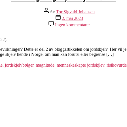
Innleggsforfatter
Av
Tor Sigvald Johansen
Publiseringsdato
2. mai 2023
til
Ingen kommentarer
Hva
er
egentlig
022).
et
jordskjelv?
virkninger? Dette er del 2 av bloggartikkelen om jordskjelv. Her vil je
Del
tige skjelv hende i Norge, om man kan forutsi eller begrense […]
2.
ge
,
jordskjelvbølger
,
magnitude
,
menneskeskapte jordskjlev
,
risikovurde