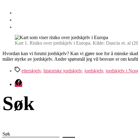
Kart 1. Risiko over jordskjelv i Europa. Kilde: Danciu et. al (2
Hvordan kan vi forutsi jordskjelv? Kan vi gjøre noe for å minske skade
måler styrke av jordskjelv. Andre spørsmål jeg vil besvare er om kraf
Stikkord
etterskjelv
,
historiske jordskjelv
,
jordskjelv
,
jordskjelv i Nor
Facebook
Søk
Søk