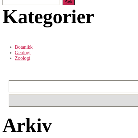
Søk
Kategorier
Botanikk
Geologi
Zoologi
Arkiv