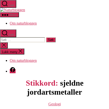
Hopp
Søk
til
Naturbloggen
innholdet
Meny
Om naturbloggen
Søk
Søk
etter:
Lukk
søk
Lukk meny
Om naturbloggen
Facebook
Stikkord:
sjeldne
jordartsmetaller
Kategorier
Geologi