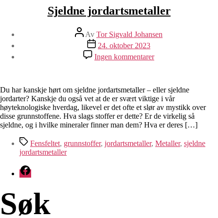
Sjeldne jordartsmetaller
Innleggsforfatter
Av
Tor Sigvald Johansen
Publiseringsdato
24. oktober 2023
til
Ingen kommentarer
Sjeldne
jordartsmetaller
Du har kanskje hørt om sjeldne jordartsmetaller – eller sjeldne
jordarter? Kanskje du også vet at de er svært viktige i vår
høyteknologiske hverdag, likevel er det ofte et slør av mystikk over
disse grunnstoffene. Hva slags stoffer er dette? Er de virkelig så
sjeldne, og i hvilke mineraler finner man dem? Hva er deres […]
Stikkord
Fensfeltet
,
grunnstoffer
,
jordartsmetaller
,
Metaller
,
sjeldne
jordartsmetaller
Facebook
Søk