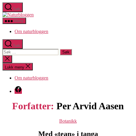
Hopp
Søk
til
Naturbloggen
innholdet
Meny
Om naturbloggen
Søk
Søk
etter:
Lukk
søk
Lukk meny
Om naturbloggen
Facebook
Forfatter:
Per Arvid Aasen
Kategorier
Botanikk
Med «tean» i tanga