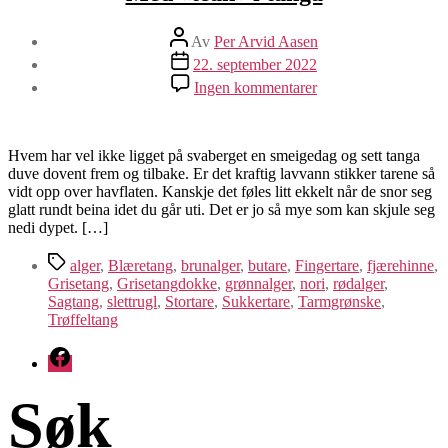
Innleggsforfatter
Av
Per Arvid Aasen
Publiseringsdato
22. september 2022
til
Ingen kommentarer
Med
«tean»
i
tanga
Hvem har vel ikke ligget på svaberget en smeigedag og sett tanga
duve dovent frem og tilbake. Er det kraftig lavvann stikker tarene så
vidt opp over havflaten. Kanskje det føles litt ekkelt når de snor seg
glatt rundt beina idet du går uti. Det er jo så mye som kan skjule seg
nedi dypet. […]
Stikkord
alger
,
Blæretang
,
brunalger
,
butare
,
Fingertare
,
fjærehinne
,
Grisetang
,
Grisetangdokke
,
grønnalger
,
nori
,
rødalger
,
Sagtang
,
slettrugl
,
Stortare
,
Sukkertare
,
Tarmgrønske
,
Trøffeltang
Facebook
Søk