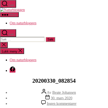
Hopp
Søk
til
Naturbloggen
innholdet
Meny
Om naturbloggen
Søk
Søk
etter:
Lukk
søk
Lukk meny
Om naturbloggen
Facebook
20200330_082854
Innleggsforfatter
Av
Beate Johansen
Publiseringsdato
30. mars 2020
til
Ingen kommentarer
20200330_082854