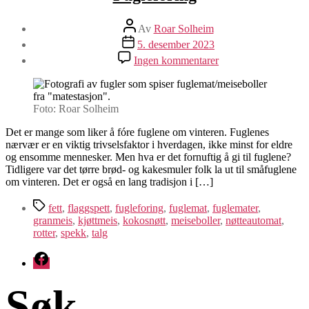
Innleggsforfatter
Av
Roar Solheim
Publiseringsdato
5. desember 2023
til
Ingen kommentarer
Fugleforing
Foto: Roar Solheim
Det er mange som liker å fóre fuglene om vinteren. Fuglenes
nærvær er en viktig trivselsfaktor i hverdagen, ikke minst for eldre
og ensomme mennesker. Men hva er det fornuftig å gi til fuglene?
Tidligere var det tørre brød- og kakesmuler folk la ut til småfuglene
om vinteren. Det er også en lang tradisjon i […]
Stikkord
fett
,
flaggspett
,
fugleforing
,
fuglemat
,
fuglemater
,
granmeis
,
kjøttmeis
,
kokosnøtt
,
meiseboller
,
nøtteautomat
,
rotter
,
spekk
,
talg
Facebook
Søk