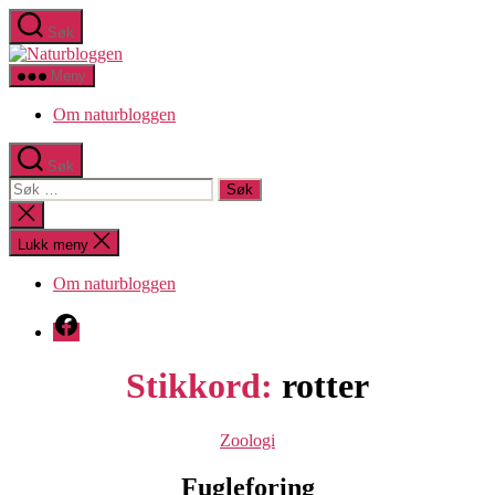
Hopp
Søk
til
Naturbloggen
innholdet
Meny
Om naturbloggen
Søk
Søk
etter:
Lukk
søk
Lukk meny
Om naturbloggen
Facebook
Stikkord:
rotter
Kategorier
Zoologi
Fugleforing