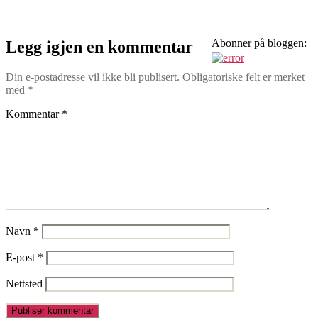
Eivind-
Rydland-
grevlingspor-
i-
Abonner på bloggen:
Legg igjen en kommentar
sno
Din e-postadresse vil ikke bli publisert.
Obligatoriske felt er merket
med
*
Kommentar
*
Navn
*
E-post
*
Nettsted