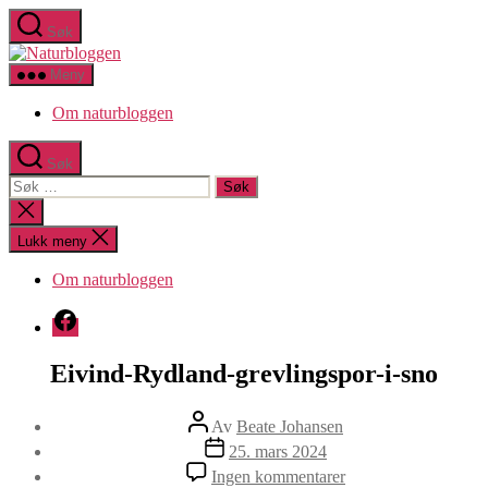
Hopp
Søk
til
Naturbloggen
innholdet
Meny
Om naturbloggen
Søk
Søk
etter:
Lukk
søk
Lukk meny
Om naturbloggen
Facebook
Eivind-Rydland-grevlingspor-i-sno
Innleggsforfatter
Av
Beate Johansen
Publiseringsdato
25. mars 2024
til
Ingen kommentarer