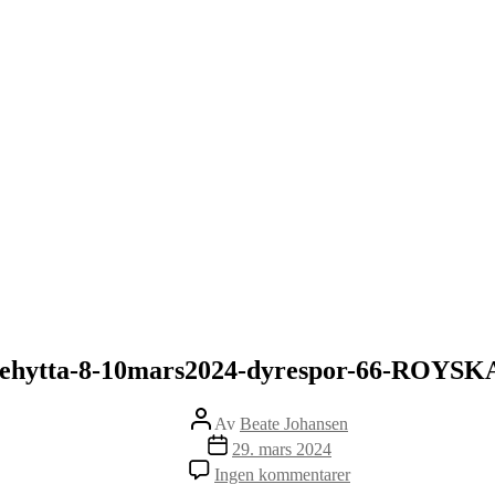
ehytta-8-10mars2024-dyrespor-66-ROYS
Innleggsforfatter
Av
Beate Johansen
Publiseringsdato
29. mars 2024
til
Ingen kommentarer
Evjehytta-