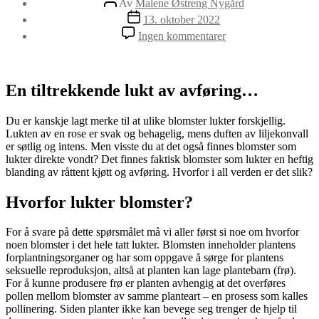
Av
Malene Østreng Nygård
Publiseringsdato
13. oktober 2022
til
Ingen kommentarer
Hvorfor
lukter
noen
blomster
En tiltrekkende lukt av avføring…
råttent
kjøtt?
Du er kanskje lagt merke til at ulike blomster lukter forskjellig.
Lukten av en rose er svak og behagelig, mens duften av liljekonvall
er søtlig og intens. Men visste du at det også finnes blomster som
lukter direkte vondt? Det finnes faktisk blomster som lukter en heftig
blanding av råttent kjøtt og avføring. Hvorfor i all verden er det slik?
Hvorfor lukter blomster?
For å svare på dette spørsmålet må vi aller først si noe om hvorfor
noen blomster i det hele tatt lukter. Blomsten inneholder plantens
forplantningsorganer og har som oppgave å sørge for plantens
seksuelle reproduksjon, altså at planten kan lage plantebarn (frø).
For å kunne produsere frø er planten avhengig at det overføres
pollen mellom blomster av samme planteart – en prosess som kalles
pollinering. Siden planter ikke kan bevege seg trenger de hjelp til