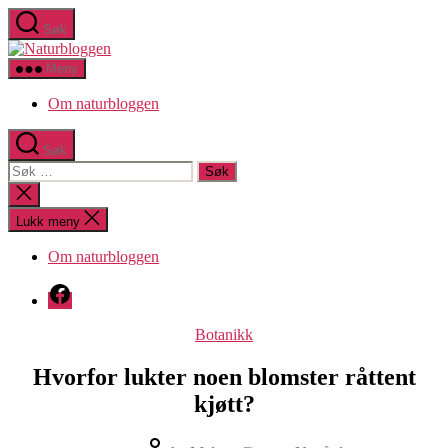
Hopp
Søk
til
Naturbloggen
innholdet
Meny
Om naturbloggen
Søk
Søk
etter:
Lukk
søk
Lukk meny
Om naturbloggen
Facebook
Kategorier
Botanikk
Hvorfor lukter noen blomster råttent
kjøtt?
Innleggsforfatter