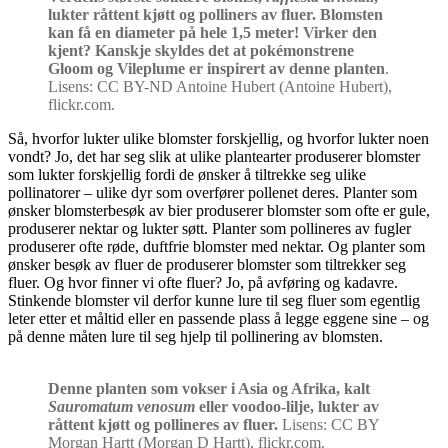
lukter råttent kjøtt og polliners av fluer. Blomsten
kan få en diameter på hele 1,5 meter! Virker den
kjent? Kanskje skyldes det at pokémonstrene
Gloom og Vileplume er inspirert av denne planten
.
Lisens: CC BY-ND Antoine Hubert (Antoine Hubert),
flickr.com.
Så, hvorfor lukter ulike blomster forskjellig, og hvorfor lukter noen
vondt? Jo, det har seg slik at ulike plantearter produserer blomster
som lukter forskjellig fordi de ønsker å tiltrekke seg ulike
pollinatorer – ulike dyr som overfører pollenet deres. Planter som
ønsker blomsterbesøk av bier produserer blomster som ofte er gule,
produserer nektar og lukter søtt. Planter som pollineres av fugler
produserer ofte røde, duftfrie blomster med nektar. Og planter som
ønsker besøk av fluer de produserer blomster som tiltrekker seg
fluer. Og hvor finner vi ofte fluer? Jo, på avføring og kadavre.
Stinkende blomster vil derfor kunne lure til seg fluer som egentlig
leter etter et måltid eller en passende plass å legge eggene sine – og
på denne måten lure til seg hjelp til pollinering av blomsten.
Denne planten som vokser i Asia og Afrika, kalt
Sauromatum venosum
eller voodoo-lilje, lukter av
råttent kjøtt og pollineres av fluer.
Lisens: CC BY
Morgan Hartt (Morgan D Hartt), flickr.com.