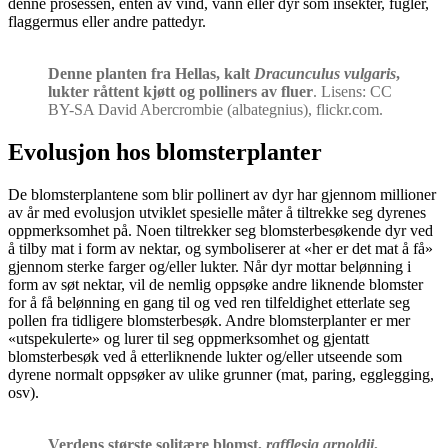
denne prosessen, enten av vind, vann eller dyr som insekter, fugler,
flaggermus eller andre pattedyr.
Denne planten fra Hellas, kalt
Dracunculus vulgaris
,
lukter råttent kjøtt og polliners av fluer
. Lisens: CC
BY-SA David Abercrombie (albategnius), flickr.com.
Evolusjon hos blomsterplanter
De blomsterplantene som blir pollinert av dyr har gjennom millioner
av år med evolusjon utviklet spesielle måter å tiltrekke seg dyrenes
oppmerksomhet på. Noen tiltrekker seg blomsterbesøkende dyr ved
å tilby mat i form av nektar, og symboliserer at «her er det mat å få»
gjennom sterke farger og/eller lukter. Når dyr mottar belønning i
form av søt nektar, vil de nemlig oppsøke andre liknende blomster
for å få belønning en gang til og ved ren tilfeldighet etterlate seg
pollen fra tidligere blomsterbesøk. Andre blomsterplanter er mer
«utspekulerte» og lurer til seg oppmerksomhet og gjentatt
blomsterbesøk ved å etterliknende lukter og/eller utseende som
dyrene normalt oppsøker av ulike grunner (mat, paring, egglegging,
osv).
Verdens største solitære blomst,
rafflesia arnoldii
,