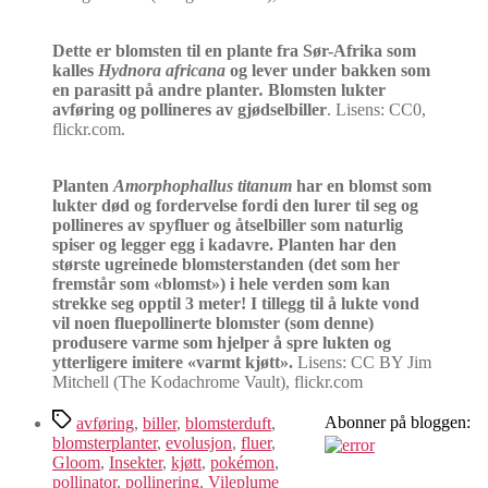
Dette er blomsten til en plante fra Sør-Afrika som
kalles
Hydnora africana
og lever under bakken som
en parasitt på andre planter
.
Blomsten lukter
avføring og pollineres av gjødselbiller
. Lisens: CC0,
flickr.com.
Planten
Amorphophallus titanum
har en blomst som
lukter død og fordervelse fordi den lurer til seg og
pollineres av spyfluer og åtselbiller som naturlig
spiser og legger egg i kadavre. Planten har den
største ugreinede blomsterstanden (det som her
fremstår som «blomst») i hele verden som kan
strekke seg opptil 3 meter! I tillegg til å lukte vond
vil noen fluepollinerte blomster (som denne)
produsere varme som hjelper å spre lukten og
ytterligere imitere «varmt kjøtt».
Lisens: CC BY Jim
Mitchell (The Kodachrome Vault), flickr.com
Stikkord
Abonner på bloggen:
avføring
,
biller
,
blomsterduft
,
blomsterplanter
,
evolusjon
,
fluer
,
Gloom
,
Insekter
,
kjøtt
,
pokémon
,
pollinator
,
pollinering
,
Vileplume