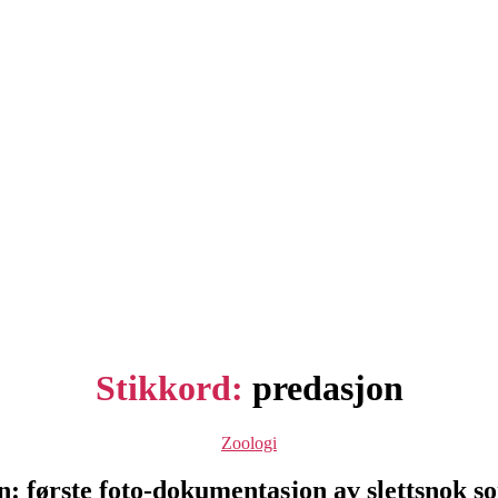
Stikkord:
predasjon
Kategorier
Zoologi
n: første foto-dokumentasjon av slettsnok so