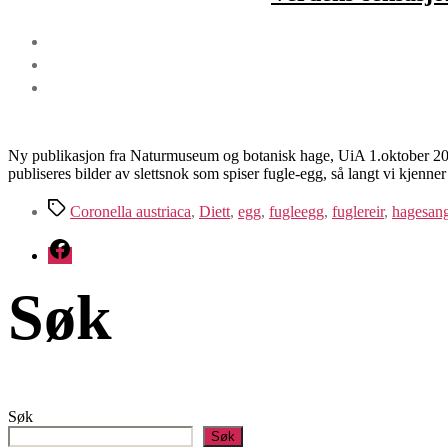
Ny publikasjon fra Naturmuseum og botanisk hage, UiA 1.oktober 2021 
publiseres bilder av slettsnok som spiser fugle-egg, så langt vi kjenner t
Stikkord
Coronella austriaca
,
Diett
,
egg
,
fugleegg
,
fuglereir
,
hagesang
Facebook
Søk
Søk
Søk