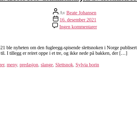
Innleggsforfatter
Av
Beate Johansen
Publiseringsdato
16. desember 2021
til
Ingen kommentarer
Verdens-
sensasjon:
første
foto-
ble nyheten om den fugleegg-spisende slettsnoken i Norge publisert i t
dokumentasjon
il. I tillegg er reiret oppe i et tre, og ikke nede på bakken, der […]
av
slettsnok
er
,
meny
,
predasjon
,
slange
,
Slettsnok
,
Sylvia borin
som
spiser
fugleegg