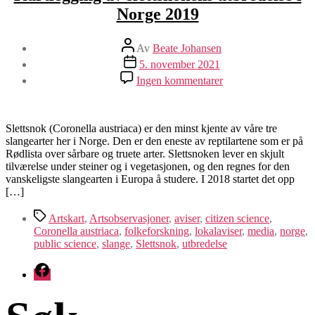
Norge 2019
Innleggsforfatter
Av
Beate Johansen
Publiseringsdato
5. november 2021
til
Ingen kommentarer
Kartlegging
av
slettsnokens
utbredelse
Slettsnok (Coronella austriaca) er den minst kjente av våre tre
i
slangearter her i Norge. Den er den eneste av reptilartene som er på
Norge
Rødlista over sårbare og truete arter. Slettsnoken lever en skjult
2019
tilværelse under steiner og i vegetasjonen, og den regnes for den
vanskeligste slangearten i Europa å studere. I 2018 startet det opp
[…]
Stikkord
Artskart
,
Artsobservasjoner
,
aviser
,
citizen science
,
Coronella austriaca
,
folkeforskning
,
lokalaviser
,
media
,
norge
,
public science
,
slange
,
Slettsnok
,
utbredelse
Facebook