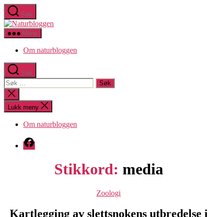
Hopp
Søk
til
Naturbloggen
innholdet
Meny
Om naturbloggen
Søk
Søk
etter:
Lukk
søk
Lukk meny
Om naturbloggen
Facebook
Stikkord:
media
Kategorier
Zoologi
Kartlegging av slettsnokens utbredelse i