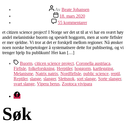
Innleggsforfatter
Av
Beate Johansen
Publiseringsdato
18. mars 2020
til
55 kommentarer
Nå
kartlegges
et citizen science project! I Norge ser det ut til at vi har en svært høy
sorte
andel melanistiske buorm og spesielt hoggorm, men at sorte firfisler
slanger
er mer sjeldne. Vi tror at det er forskjell mellom regioner. Nå ønsker
og
noen norske herpetologer å systematisere dette for publisering, og vi
firfisler
trenger hjelp fra publikum! Her kan […]
Stikkord
Buorm
,
citicen science project
,
Coronella austriaca
,
Firfisle
,
folkeforskning
,
Herptiler
,
hoggorm
,
kartlegging
,
Melanisme
,
Natrix natrix
,
Nordfirfisle
,
public science
,
reptil
,
Reptiler
,
slange
,
slanger
,
Slettsnok
,
sort slange
,
Sorte slanger
,
svart slange
,
Vipera berus
,
Zootoca vivipara
Facebook
Søk