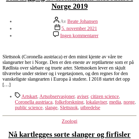
Norge 2019
Innleggsforfatter
Av
Beate Johansen
Publiseringsdato
5. november 2021
til
Ingen kommentarer
Kartlegging
av
slettsnokens
utbredelse
Slettsnok (Coronella austriaca) er den minst kjente av våre tre
i
slangearter her i Norge. Den er den eneste av reptilartene som er på
Norge
Rødlista over sårbare og truete arter. Slettsnoken lever en skjult
2019
tilværelse under steiner og i vegetasjonen, og den regnes for den
vanskeligste slangearten i Europa å studere. I 2018 startet det opp
[…]
Stikkord
Artskart
,
Artsobservasjoner
,
aviser
,
citizen science
,
Coronella austriaca
,
folkeforskning
,
lokalaviser
,
media
,
norge
,
public science
,
slange
,
Slettsnok
,
utbredelse
Kategorier
Zoologi
Nå kartlegges sorte slanger og firfisler