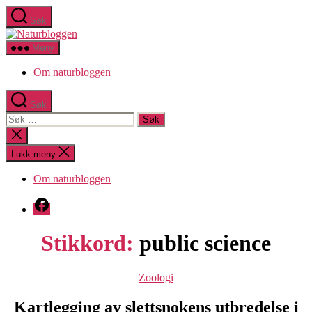
Hopp
Søk
til
Naturbloggen
innholdet
Meny
Om naturbloggen
Søk
Søk
etter:
Lukk
søk
Lukk meny
Om naturbloggen
Facebook
Stikkord:
public science
Kategorier
Zoologi
Kartlegging av slettsnokens utbredelse i