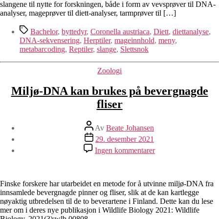
slangene til nytte for forskningen, både i form av vevsprøver til DNA-
analyser, mageprøver til diett-analyser, tarmprøver til […]
Stikkord
Bachelor
,
byttedyr
,
Coronella austriaca
,
Diett
,
diettanalyse
,
DNA-sekvensering
,
Herptiler
,
mageinnhold
,
meny
,
metabarcoding
,
Reptiler
,
slange
,
Slettsnok
Kategorier
Zoologi
Miljø-DNA kan brukes på bevergnagde
fliser
Innleggsforfatter
Av
Beate Johansen
Publiseringsdato
29. desember 2021
til
Ingen kommentarer
Miljø-
DNA
kan
brukes
Finske forskere har utarbeidet en metode for å utvinne miljø-DNA fra
på
innsamlede bevergnagde pinner og fliser, slik at de kan kartlegge
bevergnagde
nøyaktig utbredelsen til de to beverartene i Finland. Dette kan du lese
fliser
mer om i deres nye publikasjon i Wildlife Biology 2021: Wildlife
Biology, 2021(3):wlb.00808