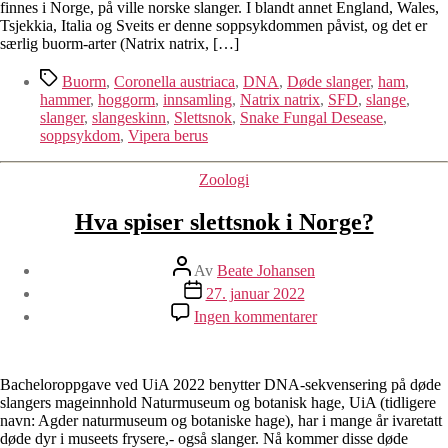
finnes i Norge, på ville norske slanger. I blandt annet England, Wales,
Tsjekkia, Italia og Sveits er denne soppsykdommen påvist, og det er
særlig buorm-arter (Natrix natrix, […]
Stikkord
Buorm
,
Coronella austriaca
,
DNA
,
Døde slanger
,
ham
,
hammer
,
hoggorm
,
innsamling
,
Natrix natrix
,
SFD
,
slange
,
slanger
,
slangeskinn
,
Slettsnok
,
Snake Fungal Desease
,
soppsykdom
,
Vipera berus
Kategorier
Zoologi
Hva spiser slettsnok i Norge?
Innleggsforfatter
Av
Beate Johansen
Publiseringsdato
27. januar 2022
til
Ingen kommentarer
Hva
spiser
slettsnok
i
Bacheloroppgave ved UiA 2022 benytter DNA-sekvensering på døde
Norge?
slangers mageinnhold Naturmuseum og botanisk hage, UiA (tidligere
navn: Agder naturmuseum og botaniske hage), har i mange år ivaretatt
døde dyr i museets frysere,- også slanger. Nå kommer disse døde