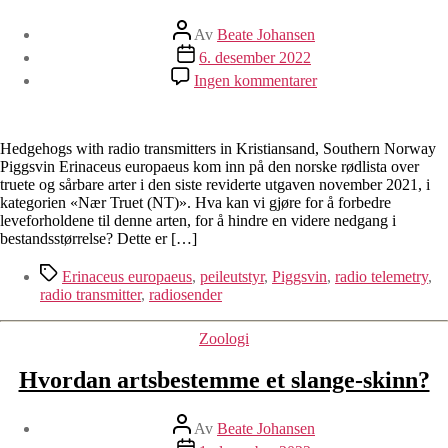
Innleggsforfatter
Av
Beate Johansen
Publiseringsdato
6. desember 2022
til
Ingen kommentarer
Piggsvin
med
radiosendere
i
Hedgehogs with radio transmitters in Kristiansand, Southern Norway
Kristiansand
Piggsvin Erinaceus europaeus kom inn på den norske rødlista over
truete og sårbare arter i den siste reviderte utgaven november 2021, i
kategorien «Nær Truet (NT)». Hva kan vi gjøre for å forbedre
leveforholdene til denne arten, for å hindre en videre nedgang i
bestandsstørrelse? Dette er […]
Stikkord
Erinaceus europaeus
,
peileutstyr
,
Piggsvin
,
radio telemetry
,
radio transmitter
,
radiosender
Kategorier
Zoologi
Hvordan artsbestemme et slange-skinn?
Innleggsforfatter
Av
Beate Johansen
Publiseringsdato