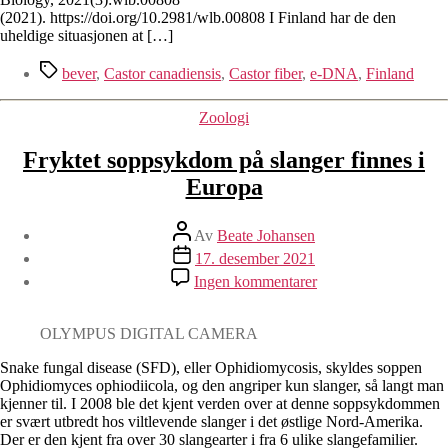
(2021). https://doi.org/10.2981/wlb.00808 I Finland har de den
uheldige situasjonen at […]
Stikkord
bever
,
Castor canadiensis
,
Castor fiber
,
e-DNA
,
Finland
Kategorier
Zoologi
Fryktet soppsykdom på slanger finnes i
Europa
Innleggsforfatter
Av
Beate Johansen
Publiseringsdato
17. desember 2021
til
Ingen kommentarer
Fryktet
soppsykdom
på
OLYMPUS DIGITAL CAMERA
slanger
finnes
Snake fungal disease (SFD), eller Ophidiomycosis, skyldes soppen
i
Ophidiomyces ophiodiicola, og den angriper kun slanger, så langt man
Europa
kjenner til. I 2008 ble det kjent verden over at denne soppsykdommen
er svært utbredt hos viltlevende slanger i det østlige Nord-Amerika.
Der er den kjent fra over 30 slangearter i fra 6 ulike slangefamilier.