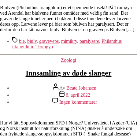
Tromøya
Biulven (Philanthus triangulum) er et spennende insekt! På Tromøya
ved Arendal har biulvene funnet områder med veldig fin sand. Der
graver de lange tuneller ned i bakken. I disse tunellene lever larvene
deres opp. Larvene lever på bier som biulven har paralysert. Det er
derfor den har fått navnet biulv. Biulven er en graveveps Biulven […]
Stikkord
bie
,
biulv
,
graveveps
,
mimikry
,
paralysere
,
Philanthus
triangulum
,
Tromøya
Kategorier
Zoologi
Innsamling av døde slanger
Innleggsforfatter
Av
Beate Johansen
Publiseringsdato
6. april 2022
til
Ingen kommentarer
Innsamling
av
døde
slanger
Har vi fått Soppsykdommen SFD i Norge? Universitetet i Agder (UiA)
og Norsk institutt for naturforskning (NINA) ønsker å undersøke om
den fryktede slange-soppsykdommen SFD (=Snake fungal desease)