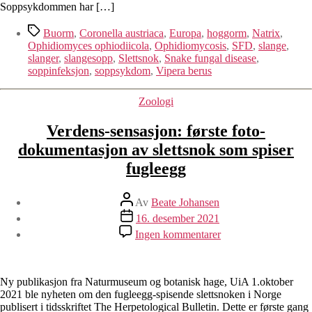
Soppsykdommen har […]
Stikkord
Buorm
,
Coronella austriaca
,
Europa
,
hoggorm
,
Natrix
,
Ophidiomyces ophiodiicola
,
Ophidiomycosis
,
SFD
,
slange
,
slanger
,
slangesopp
,
Slettsnok
,
Snake fungal disease
,
soppinfeksjon
,
soppsykdom
,
Vipera berus
Kategorier
Zoologi
Verdens-sensasjon: første foto-
dokumentasjon av slettsnok som spiser
fugleegg
Innleggsforfatter
Av
Beate Johansen
Publiseringsdato
16. desember 2021
til
Ingen kommentarer
Verdens-
sensasjon:
første
foto-
Ny publikasjon fra Naturmuseum og botanisk hage, UiA 1.oktober
dokumentasjon
2021 ble nyheten om den fugleegg-spisende slettsnoken i Norge
av
publisert i tidsskriftet The Herpetological Bulletin. Dette er første gang