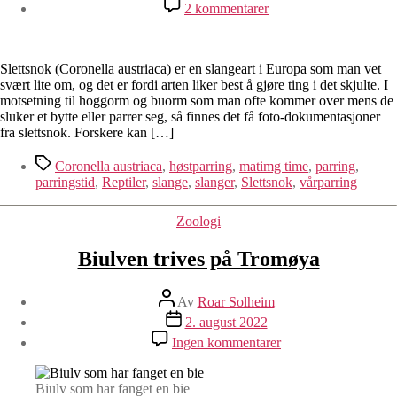
til
2 kommentarer
Når
er
parringstida
for
Slettsnok (Coronella austriaca) er en slangeart i Europa som man vet
slettsnok
svært lite om, og det er fordi arten liker best å gjøre ting i det skjulte. I
i
motsetning til hoggorm og buorm som man ofte kommer over mens de
Norge?
sluker et bytte eller parrer seg, så finnes det få foto-dokumentasjoner
fra slettsnok. Forskere kan […]
Stikkord
Coronella austriaca
,
høstparring
,
matimg time
,
parring
,
parringstid
,
Reptiler
,
slange
,
slanger
,
Slettsnok
,
vårparring
Kategorier
Zoologi
Biulven trives på Tromøya
Innleggsforfatter
Av
Roar Solheim
Publiseringsdato
2. august 2022
til
Ingen kommentarer
Biulven
trives
på
Biulv som har fanget en bie