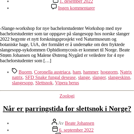
1. desember 2022
til
Ingen kommentarer
Hvordan
artsbestemme
et
slange-
-Slange-workshop for nye bachelorstudenter Workshop med nye
skinn?
bachelorstudenter som tar oppgave på slangesopp hos norske slanger
2022 begynte et nytt forskningsprosjekt ved Naturmuseum og
botaniske hage, UiA, der formålet er å undersøke om den fryktede
slangesopp-sykdommen Ophidiomycosis er kommet til Norge. Beate
Strøm Johansen og Malene Østreng Nygård er veiledere for 4 nye
bachelorstudenter som […]
Stikkord
Buorm
,
Coronella austriaca
,
ham
,
hammer
,
hoggorm
,
Natrix
natrix
,
SFD Snake fungal desease
,
slange
,
slanger
,
slangeskinn
,
slangesopp
,
Slettsnok
,
Vipera berus
Kategorier
Zoologi
Når er parringstida for slettsnok i Norge?
Innleggsforfatter
Av
Beate Johansen
Publiseringsdato
6. september 2022