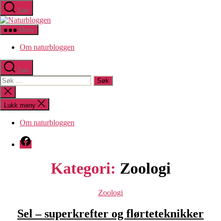
Hopp
Søk
til
Naturbloggen
innholdet
Meny
Om naturbloggen
Søk
Søk
etter:
Lukk
søk
Lukk meny
Om naturbloggen
Facebook
Kategori:
Zoologi
Kategorier
Zoologi
Sel – superkrefter og flørteteknikker