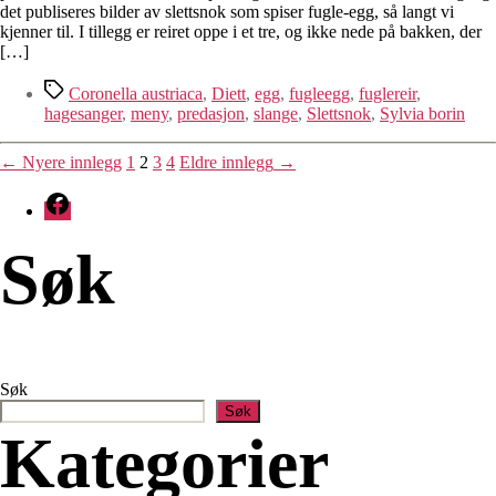
slettsnok
det publiseres bilder av slettsnok som spiser fugle-egg, så langt vi
som
kjenner til. I tillegg er reiret oppe i et tre, og ikke nede på bakken, der
spiser
[…]
fugleegg
Stikkord
Coronella austriaca
,
Diett
,
egg
,
fugleegg
,
fuglereir
,
hagesanger
,
meny
,
predasjon
,
slange
,
Slettsnok
,
Sylvia borin
Posts
←
Nyere
innlegg
1
2
3
4
Eldre
innlegg
→
pagination
Facebook
Søk
Søk
Søk
Kategorier