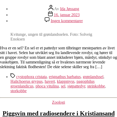
Innleggsforfatter
Av
Ida Jøssang
Publiseringsdato
16. januar 2023
til
Ingen kommentarer
Sel
–
superkrefter
Kvitunge, ungen til grønlandsselen. Foto: Solveig
og
Enoksen
flørteteknikker
Hva er en sel? En sel er et pattedyr som tilbringer mesteparten av livet
sitt i havet. Selen har utviklet seg fra landlevende rovdyr, og hører til
en gruppe rovdyr som blant annet inkluderer bjørn, mårdyr, stinkdyr og
vaskebjørn. Til sammenligning så er hvalenes nærmeste levende
slektning faktisk flodhesten! De ekte selene skiller seg fra […]
Stikkord
cystophora cristata
,
erignathus barbatus
,
grønlandssel
,
Halichoerus grypus
,
havert
,
klappmyss
,
pagophilus
groenlandicus
,
phoca vitulina
,
sel
,
sjøpattedyr
,
steinkobbe
,
storkobbe
Kategorier
Zoologi
Piggsvin med radiosendere i Kristiansand